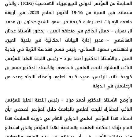
السابعة من المؤتمر الدولي للجيوفيزياء الهندسية (ICEG) ، والذي
سيعقد في الفترة من 16-19 أكتوبر القادم 2023، في أروقة
جامعة الإمارات تحت رعاية كريمة من سمو الشيخ طحنون بن محمد
آل نهيان – ممثل الحاكم في منطقة العين ، بحضور الأستاذ عدنان
الهاشمي – مدير إدارة البيانات المكانية في بلدية العين،
والمهندس سعود السناني- رئيس قسم هندسة التربة في بلدية
العين ، والأستاذ الدكتور أحمد مراد – رئيس اللجنة العليا للمؤتمر،
النائب المشارك للبحث العلمي بالجامعة، والأستاذ الدكتور معمر بن
كرودة -نائب الرئيس- عميد كلية العلوم، وأعضاء اللجنة وعدد من
الإعلامين في الدولة.
وأوضح الأستاذ الدكتور أحمد مراد – رئيس اللجنة العليا للمؤتمر،
النائب المشارك للبحث العلمي بالجامعة خلال المؤتمر الصحفي “بأن
انعقاد هذا المؤتمر العلمي الدولي الهام في دورته السابعة هذا
العام يؤكد المكانة العلمية والعالمية لهذا المؤتمر والذي استطاع
منذ بداياته الأولى في أن يساهم في بناء العلوم والمعارف