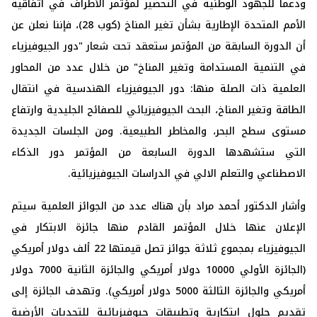
ودعما للجهود الوطنية في التحضير لمؤتمر الأطراف في اتفاقية
الأمم المتحدة الإطارية بشأن تغير المناخ (كوب 28)، فإننا نعلن عن
أن الدورة السابقة من المؤتمر ستعقد تحت شعار "دور الجيوفيزياء
في التنمية المستدامة وتغير المناخ" من خلال عدد من المحاور
العلمية ذات الصلة منها: دور الجيوفيزياء الهندسية في انتقال
الطاقة وتغير المناخ، البحث الجيوفيزيائي للصفائح الجليدية وارتفاع
مستوى سطح البحر، والمخاطر الطبيعية. ومن الجلسات الجديدة
التي ستشهدها الدورة السابعة من المؤتمر دور الذكاء
الاصطناعي والتعلم الالي في الدراسات الجيوفيزيائية.
وأشار الدكتور أحمد مراد بأن هناك عدد من الجوائز العلمية سيتم
الإعلان عنها خلال المؤتمر القادم منها جائزة الابتكار في
الجيوفيزياء بمجموع ثلاثة جوائز تصل قيمتها 22 ألف دولار أمريكي
(الجائزة الأولي 10000 دولار أمريكي والجائزة الثانية 7000 دولار
أمريكي والجائزة الثالثة 5000 دولار أمريكي). وتهدف الجائزة إلى
تقديم حلول ابتكارية وتطبيقات جيوفيزيائية للتحديات الأرضية