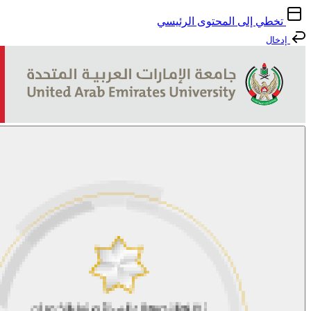
تخطي إلى المحتوى الرئيسي
إدخال