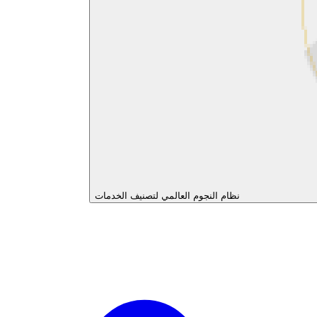
نظام النجوم العالمي لتصنيف الخدمات