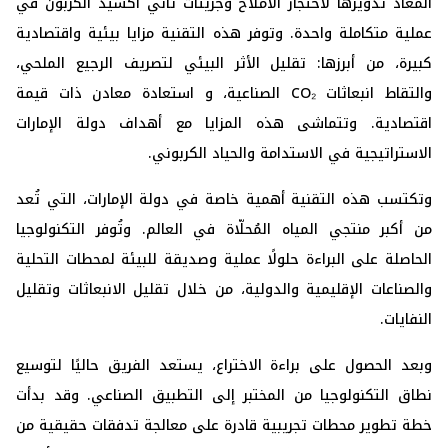
المعاد تدويرها لاحتجاز الأملاح وجزيئات ثاني أكسيد الكربون في
عملية متكاملة واحدة. وتوفر هذه التقنية مزايا بيئية واقتصادية
كبيرة، من أبرزها:
تقليل الأثر البيئي لتصريف الرجيع الملحي،
والتقاط انبعاثات
CO₂ الصناعية، و استعادة معادن ذات قيمة
اقتصادية.
وتتماشى هذه المزايا مع أهداف دولة الإمارات
الاستراتيجية في الاستدامة والحياد الكربوني
.
وتكتسب هذه التقنية أهمية خاصة في دولة الإمارات، التي تُعد
من أكبر منتجي المياه المُحلّاة في العالم. وتُوفر التكنولوجيا
الحاصلة على البراءة حلولًا عملية وصديقة للبيئة لمحطات التحلية
والصناعات الإقليمية والدولية، من خلال تقليل الانبعاثات وتقليل
النفايات.
وبعد الحصول على براءة الاختراع، يستعد الفريق حاليًا لتوسيع
نطاق التكنولوجيا من المختبر إلى التطبيق الصناعي. وقد بدأت
خطة تطوير محطات تجريبية قادرة على معالجة تدفقات حقيقية من