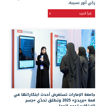
زكي أنور نسيبة،
إقرأ المزيد
جامعة الإمارات تستعرض أحدث ابتكاراتها في
قمة «بريدج» 2025 وتطلق تحدّي «جسر
الابتكار» لدعم الموا