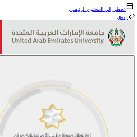
تخطي إلى المحتوى الرئيسي
إدخال