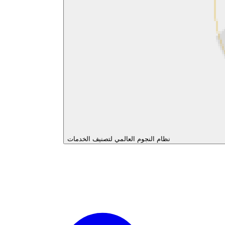
نظام النجوم العالمي لتصنيف الخدمات