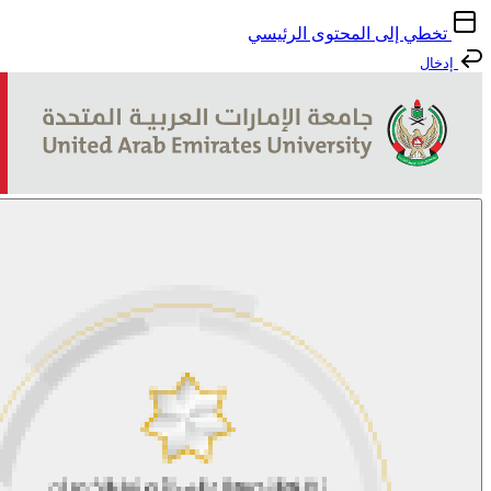
تخطي إلى المحتوى الرئيسي
إدخال