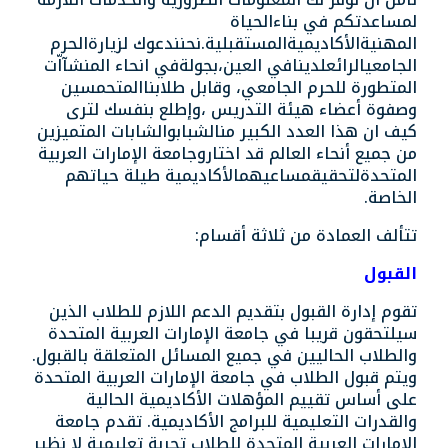
لمساعدتكم
في بناء
الحياة
المهنية
الأكاديمية
المستقبلية.
نحن
ندعوك لزيارة
الحرم
الجامعي
الرائع
لدينا
في العين،
بجولة
في انحاء المنشآاّت
المتطورة للحرم الجامعي
، وقابل
طلابنا
المتحمسين
وصفوة أعضاء هيئة التدريس ،
وإطلع بنفسك لترى
كيف
ان
هذا العدد الكبير من
الشباب
و
الشابات
المتميزين
من جميع أنحاء العالم
قد
اختارو
جامعة الإمارات العربية
المتحدة
لتحقيق
مساعيهم
الأكاديمية طيلة
حياتهم
الخاصة.
تتألف
العمادة
من
ثلاثة أقسام:
القبول
تقوم إدارة القبول بتقديم الدعم اللازم للطلاب الذين
سيلتحقون قريبا في جامعة الإمارات العربية المتحدة
والطلاب الحاليين في جميع المسائل المتعلقة بالقبول.
ويتم قبول الطلاب في جامعة الإمارات العربية المتحدة
على أساس تقييم المؤهلات الأكاديمية الحالية
والقدرات التعليمية للبرامج الأكاديمية. تقدم جامعة
الإمارات العربية المتحدة للطلاب تجربة تعليمية لا نظير