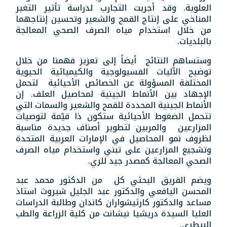
العلوية. وقد أجريت التجارب لدراسة تأثير التغير
المناخي على إنتاج القمح والشعير وتحسين إنتاجهما
من خلال استخدام مياه الصرف الصحي المعالجة
بالبلديات.
وستساهم النتائج أيضاً إلى تعزيز فهمنا من خلال
توضيح الآليات الفسيولوجية والكيميائية الحيوية
المختلفة المسؤولة عن الخصائص الأحيائية لتحمل
الإجهاد بين الأنماط الجينية لمحاصيل العلف. إن
الأنماط الجينية المحددة للقمح والشعير والسمات التي
تتحمل الضغوط الأحيائية ستكون ذا قيّمة لتوصيات
المزارعين والمربين لتطوير أصناف جديدة مناسبة
لظروف نمو المحاصيل في الإمارات العربية المتحدة
وتشجيع المزارعين على تبني واستخدام مياه الصرف
الصحي المعالجة كمصدر جيد للري.
ويضم الفريق البحثي كل من الدكتور محمد عبد
المحسن اليافعي والدكتور عبد الجليل شيروث استاذ
مساعد والدكتور كارثيشواران كاندان وطالبة الدراسات
العليا السيدة دريشيا نيشانث من كلية الزراعة والطب
البيطري.