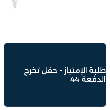
طلبة الإمتياز - حفل تخرج
الدفعة 44