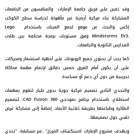
وقد تعين على فريق جامعة الإمارات والمنافسون من الجامعات
المشاركة بناء ‏مركبة أرضية غير مأهولة لدراسة سطح الكوكب
إكس والبحث عن موقع لجمع ‏العينات باستخدام ‏Lego
وفق مستويات برمجة ‏مختلفة بين طلاب
المدارس الثانوية والجامعات. ‏
كما يجب أن تحتوي جميع الروبوتات على أجهزة استشعار ومحركات،
على أن ‏يكون أمام الفرق خمس دقائق لإتمام مهمة محاكاة
تجريبية من دون أي دعم أو ‏مساعدة‎.
والتحدي الثاني تصميم مركبة جوية بدون طيار لتقوم بمهمات
استطلاع، ‏باستخدام برنامج نموذجي ‏CAD Fusion 360
، لتصميم
الطائرة وطباعتها ‏بطريقة ثلاثية الأبعاد، إضافةً إلى مشاركة عرض
تقني حول تصميمها‎.
ويهدف مشروع الإمارات لاستكشاف المريخ" ،عبر مسابقة، "تحدي