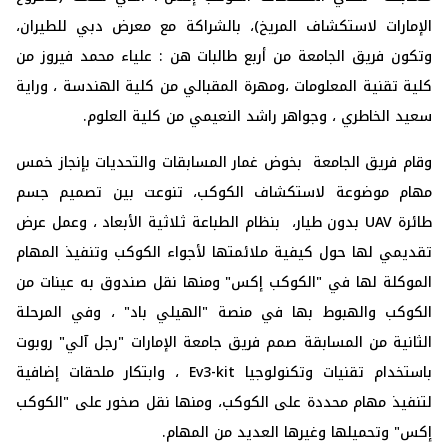
الإمارات لاستكشاف ‏المريخ)، بالشراكة مع معرض دبي للطيران،
وتكون فريق الجامعة من أربع ‏طالبات هن : علياء محمد فيروز من
وقام فريق الجامعة بخوض غمار المسابقات والتحديات بإنجاز خمس
مهام ‏موضوعة لاستكشاف الكوكب، تنوعت بين تصميم جسم
طائرة ‏UAV‏ بدون ‏طيار، بنظام الطباعة ثلاثية الأبعاد ، وعمل عرض
تقديمي لها حول كيفية ‏ملائمتها لأجواء الكوكب وتنفيذ المهام
الموكلة لها في "الكوكب إكس" ومنها ‏نقل صندوق به عينات من
الكوكب والهبوط بها في منصة "الهيلي باد" ، وفي ‏المرحلة
الثانية من المسابقة صمم فريق جامعة الإمارات "رجل آلي" روبوت
‏باستخدام تقنيات وتكنولوجيا ‏Ev3-kit‏ ، وابتكار ملحقات إضافية
لتنفيذ مهام ‏محددة على الكوكب، ومنها نقل صخور على "الكوكب
إكس" وتحميلها وغيرها ‏العديد من المهام. ‏