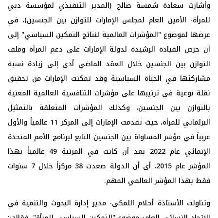
وأشارت سعادة شمسة صالح (المدير التنفيذي لمؤسسة دبي
للمرأة- الأمين العام لمجلس الإمارات للتوازن بين الجنسين)، في
عرضها لموضوع "المؤشرات العالمية لنتائج التمكين السياسي" إلى
أن حرص القيادة الرشيدة لدولة الإمارات على دعم المرأة وملف
التوازن بين الجنسين خلال العقد الماضي أدى إلى زيادة نسبة
مشاركتها في الحياة السياسية وقد تمكنت الإمارات من تحقيق
نقلة نوعية في ترتيبها على مؤشرات التنافسية العالمية المعنية
بالتوازن بين الجنسين، وكذلك المؤشرات المتعلقة بالتمثيل
البرلماني للمرأة، حيث تقدمت الإمارات إلى المركز 11 عالمياً والأول
عربياً في مؤشر المساواة بين الجنسين التابع لبرنامج الأمم المتحدة
الإنمائي عام 2022 بعد أن كانت في المرتبة 49 عالمياً بهذا
المؤشر عام 2015، أي أن الدولة صعدت 38 مركزاً خلال 7 سنوات
فقط بهذا المؤشر العالمي المهم.
وتناولت الأستاذة أحلام اللمكي- مدير إدارة البحوث والتنمية في
الاتحاد النسائي العام- موضوع "التمكين السياسي للمرأة"، فقالت: