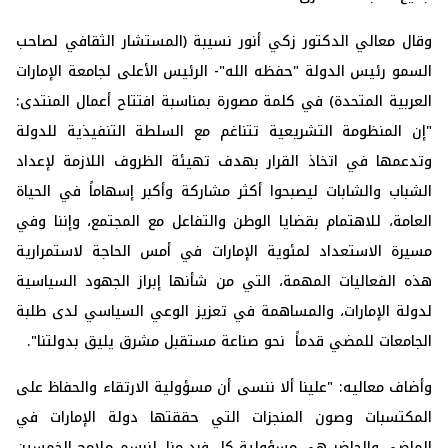
وقال معالي الدكتور زكي أنور نسيبة (المستشار الثقافي لصاحب
السمو رئيس الدولة "حفظه الله"- الرئيس الأعلى لجامعة الإمارات
العربية المتحدة) في كلمة مصورة بمناسبة افتتاح أعمال المنتدى:
"إن المنظومة التشريعية تتناغم مع السلطة التنفيذية للدولة
وتدعمها في اتخاذ القرار بهدف تهيئة الظروف اللازمة لإعداد
الشباب والشابات ليصبحوا أكثر مشاركة وأكبر إسهاماً في الحياة
العامة، للاهتمام بقضايا الوطن والتفاعل مع المجتمع، وإننا وفي
مسيرة الاستعداد لمئوية الإمارات في أمس الحاجة لاستمرارية
هذه الفعاليات المهمة، التي من شأنها إبراز الجهود السياسية
لدولة الإمارات، والمساهمة في تعزيز الوعي السياسي لدى طلبة
الجامعات للمضي قدماً نحو صناعة مستقبل مشرق يليق بدولتنا".
وأضاف معاليه: "علينا ألا ننسى أن مسؤولية الارتقاء والحفاظ على
المكتسبات وصون المنجزات التي حققتها دولة الإمارات في
الماضي والحاضر هي مسؤولية كل فرد منا، لنرسم ملامح الخمسين