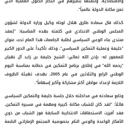
والاقتصادية، ولثقتها بتميزهم في ابتكار الحلول العملية التي
تعزز مكانة الدولة عالمياً".
كذلك قال سعادة طارق هلال لوتاه وكيل وزارة الدولة لشؤون
المجلس الوطني الاتحادي في كلمته بهذه المناسبة: "يُعقد
منتدى بناء الوعي السياسي لطلبة الجامعات هذا العام تحت عنوان
"خليفة وعملية التمكين السياسي"، وذلك تأكيداً على الدور الكبير
للمغفور له- بإذن الله تعالى- الشيخ خليفة بن زايد آل نهيان
"رحمه الله" في إطلاق برنامج التمكين في خطابه بمناسبة اليوم
الوطني الرابع والثلاثين في عام 2005، بهدف تهيئة الظروف
اللازمة لإعداد مواطن أكثر مشاركة وأكبر إسهاماً".
وتابع سعادته في مداخلته خلال جلسة خليفة والتمكين السياسي
قائلاً: "لقد كان للشباب مكانة كبيرة ومهمة في مسيرة التمكين،
فقد أفرزت الاستحقاقات الانتخابية السابقة فوز الشباب من ذوي
الأفكار الواعدة والوعي التام بخصوصية المجتمع الإماراتي النابعة