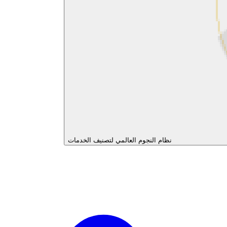
نظام النجوم العالمي لتصنيف الخدمات