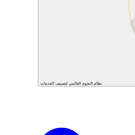
نظام النجوم العالمي لتصنيف الخدمات